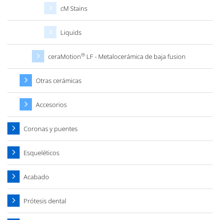
cM Stains
Liquids
®
ceraMotion
LF - Metalocerámica de baja fusion
Otras cerámicas
Accesorios
Coronas y puentes
Esqueléticos
Acabado
Prótesis dental