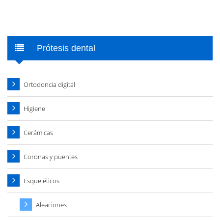
Prótesis dental
Ortodoncia digital
Higiene
Cerámicas
Coronas y puentes
Esqueléticos
Aleaciones