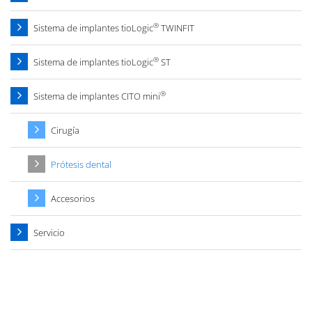
®
Sistema de implantes tioLogic
TWINFIT
®
Sistema de implantes tioLogic
ST
®
Sistema de implantes CITO mini
Cirugía
Prótesis dental
Accesorios
Servicio