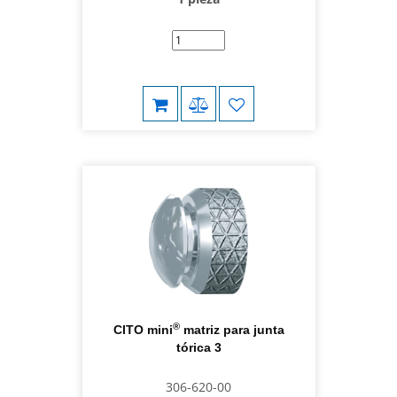
®
CITO mini
matriz para junta
tórica 3
306-620-00