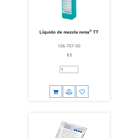
®
Líquido de mezcla rema
TT
106-707-00
1 l