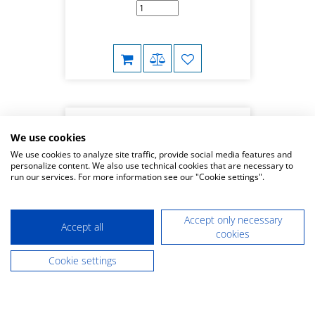
We use cookies
We use cookies to analyze site traffic, provide social media features and
personalize content. We also use technical cookies that are necessary to
run our services. For more information see our "Cookie settings".
Accept only necessary
Accept all
cookies
®
Líquido de mezcla ceraMotion
press invest
Cookie settings
275-015-00
1 l