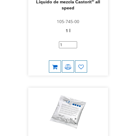
®
Líquido de mezcla Castorit
all
speed
105-745-00
1 l