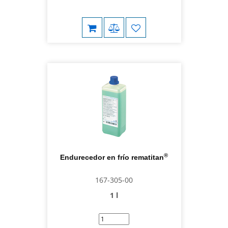
®
Endurecedor en frío rematitan
167-305-00
1 l