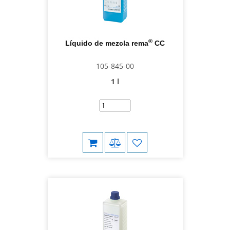
®
Líquido de mezcla rema
CC
105-845-00
1 l