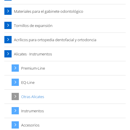
Materiales para el gabinete odontológico
Tornillos de expansión
Acrílicos para ortopedia dentofacial y ortodoncia
Alicates · Instrumentos
Premium-Line
EQ-Line
Otras Alicates
Instrumentos
Accesorios