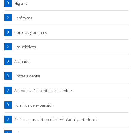
Higiene
Cerámicas
Coronas y puentes
Esqueléticos
Acabado
Prótesis dental
Alambres · Elementos de alambre
Tornillos de expansión
Acrílicos para ortopedia dentofacial y ortodoncia